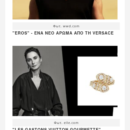
Φωτ. wwd.com
"EROS" - ΈΝΑ ΝΈΟ ΆΡΩΜΑ ΑΠΌ ΤΗ VERSACE
Φωτ. elle.com
"LES GASTONS VUITTON GOURMETTE"