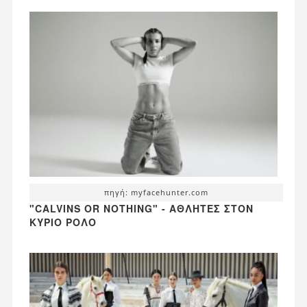
πηγή: myfacehunter.com
"CALVINS OR NOTHING" - ΑΘΛΗΤΈΣ ΣΤΟΝ
ΚΎΡΙΟ ΡΌΛΟ