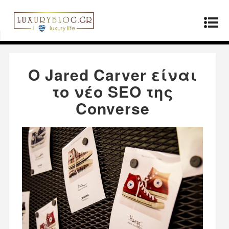
Αρχική σελίδα
»
Μόδα
»
Ο Jared Carver είναι το
νέο SEO της Converse
Ο Jared Carver είναι
το νέο SEO της
Converse