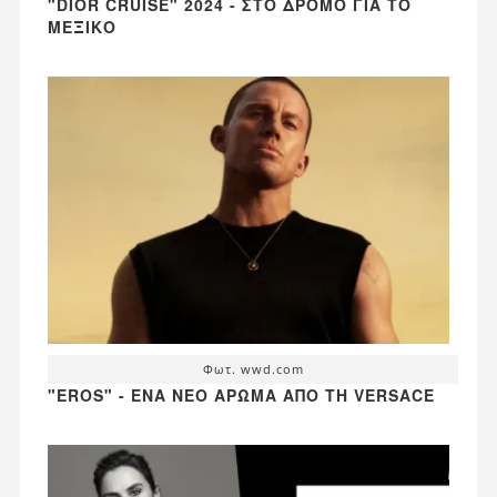
"DIOR CRUISE" 2024 - ΣΤΟ ΔΡΌΜΟ ΓΙΑ ΤΟ
ΜΕΞΙΚΌ
Φωτ. wwd.com
"EROS" - ΈΝΑ ΝΈΟ ΆΡΩΜΑ ΑΠΌ ΤΗ VERSACE