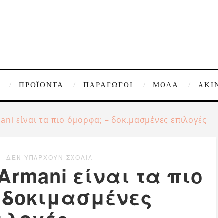
ΠΡΟΪΌΝΤΑ
ΠΑΡΑΓΩΓΟΊ
ΜΌΔΑ
ΑΚΊ
ni είναι τα πιο όμορφα; – δοκιμασμένες επιλογές
ΔΕΝ ΥΠΆΡΧΟΥΝ ΣΧΌΛΙΑ
rmani είναι τα πιο
 δοκιμασμένες