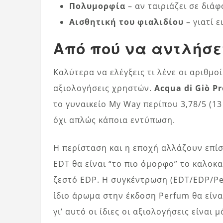
Πολυμορφία
– αν ταιριάζει σε διά
Αισθητική του φιαλιδίου
– γιατί ε
Από πού να αντλήσε
Καλύτερα να ελέγξεις τι λένε οι αριθμοί.
αξιολογήσεις χρηστών.
Acqua di Giò P
το γυναικείο My Way περίπου 3,78/5 (13
όχι απλώς κάποια εντύπωση.
Η περίσταση και η εποχή αλλάζουν επίσ
EDT θα είναι “το πιο όμορφο” το καλοκα
ζεστό EDP. Η συγκέντρωση (EDT/EDP/Per
ίδιο άρωμα στην έκδοση Perfum θα είνα
γι’ αυτό οι ίδιες οι αξιολογήσεις είναι 