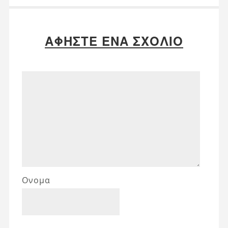
ΑΦΉΣΤΕ ΈΝΑ ΣΧΌΛΙΟ
Ονομα