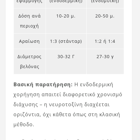
εφαρμογής
(ενδοδερμική)
(ενδομυϊκή)
Δόση ανά
10-20 μ.
20-50 μ.
περιοχή
Αραίωση
1:3 (στάνταρ)
1:2 ή 1:4
Διάμετρος
30-32 Γ
27-30 γ
βελόνας
Βασική παρατήρηση:
Η ενδοδερμική
χορήγηση απαιτεί διαφορετικό χρονισμό
διάχυσης – η νευροτοξίνη διαχέεται
οριζόντια, όχι κάθετα όπως στη κλασική
μέθοδο.