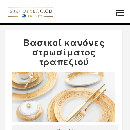
Αρχική σελίδα
»
Μόδα
»
Βασικοί κανόνες
στρωσίματος τραπεζιού
Βασικοί κανόνες
στρωσίματος
τραπεζιού
φωτ. Porcel