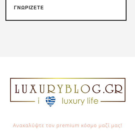
ΓΝΩΡΊΖΕΤΕ
Ανακαλύψτε τον premium κόσμο μαζί μας!