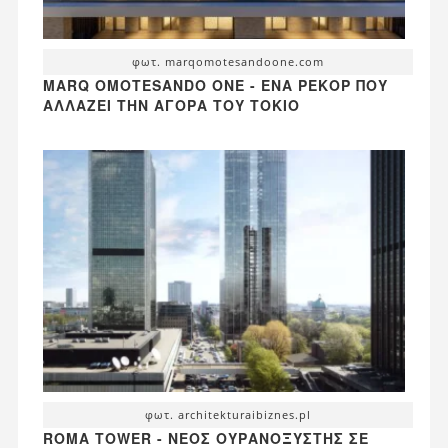
φωτ. marqomotesandoone.com
MARQ OMOTESANDO ONE - ΈΝΑ ΡΕΚΌΡ ΠΟΥ
ΑΛΛΆΖΕΙ ΤΗΝ ΑΓΟΡΆ ΤΟΥ ΤΌΚΙΟ
φωτ. architekturaibiznes.pl
ROMA TOWER - ΝΈΟΣ ΟΥΡΑΝΟΞΎΣΤΗΣ ΣΕ