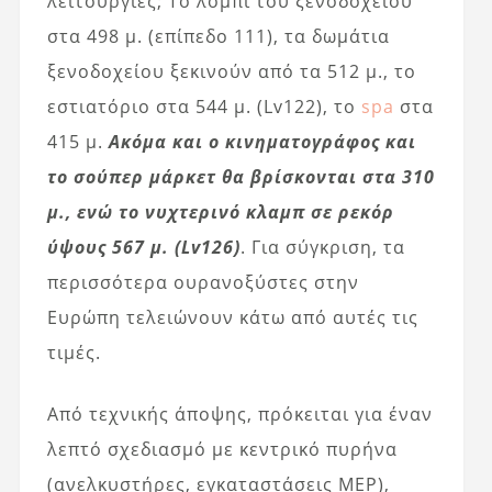
λειτουργίες; Το λόμπι του ξενοδοχείου
στα 498 μ. (επίπεδο 111), τα δωμάτια
ξενοδοχείου ξεκινούν από τα 512 μ., το
εστιατόριο στα 544 μ. (Lv122), το
spa
στα
415 μ.
Ακόμα και ο κινηματογράφος και
το σούπερ μάρκετ θα βρίσκονται στα 310
μ., ενώ το νυχτερινό κλαμπ σε ρεκόρ
ύψους 567 μ. (Lv126)
. Για σύγκριση, τα
περισσότερα ουρανοξύστες στην
Ευρώπη τελειώνουν κάτω από αυτές τις
τιμές.
Από τεχνικής άποψης, πρόκειται για έναν
λεπτό σχεδιασμό με κεντρικό πυρήνα
(ανελκυστήρες, εγκαταστάσεις MEP),