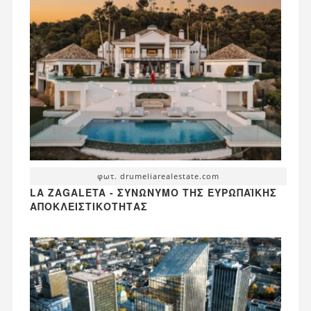
φωτ. drumeliarealestate.com
LA ZAGALETA - ΣΥΝΏΝΥΜΟ ΤΗΣ ΕΥΡΩΠΑΪΚΉΣ
ΑΠΟΚΛΕΙΣΤΙΚΌΤΗΤΑΣ