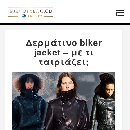
Αρχική σελίδα
»
Μόδα
»
Δερμάτινο biker jacket –
με τι ταιριάζει;
Δερμάτινο biker
jacket – με τι
ταιριάζει;