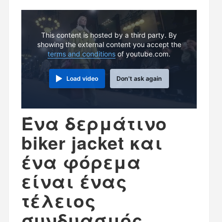
This content is hosted by a third party. By
showing the external content you accept the
terms and conditions
of youtube.com.
Load video
Don't ask again
Ένα δερμάτινο
biker jacket και
ένα φόρεμα
είναι ένας
τέλειος
συνδυασμός