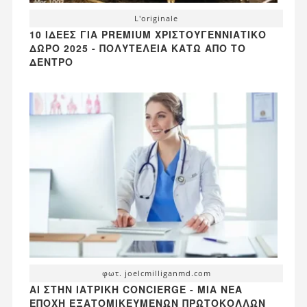
L'originale
10 ΙΔΈΕΣ ΓΙΑ PREMIUM ΧΡΙΣΤΟΥΓΕΝΝΙΆΤΙΚΟ
ΔΏΡΟ 2025 - ΠΟΛΥΤΈΛΕΙΑ ΚΆΤΩ ΑΠΌ ΤΟ
ΔΈΝΤΡΟ
φωτ. joelcmilliganmd.com
AI ΣΤΗΝ ΙΑΤΡΙΚΉ CONCIERGE - ΜΙΑ ΝΈΑ
ΕΠΟΧΉ ΕΞΑΤΟΜΙΚΕΥΜΈΝΩΝ ΠΡΩΤΟΚΌΛΛΩΝ