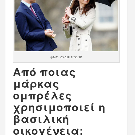
φωτ. exquisite.sk
Από ποιας
μάρκας
ομπρέλες
χρησιμοποιεί η
βασιλική
οικογένεια;