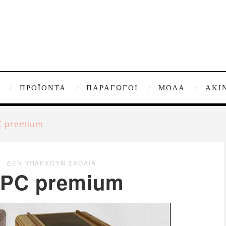
ΠΡΟΪΌΝΤΑ
ΠΑΡΑΓΩΓΟΊ
ΜΌΔΑ
ΑΚΊ
C premium
ΔΕΝ ΥΠΆΡΧΟΥΝ ΣΧΌΛΙΑ
 PC premium