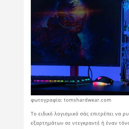
φωτογραφία: tomshardwear.com
Το ειδικό λογισμικό σάς επιτρέπει να 
εξαρτημάτων σε ντεγκραντέ ή έναν τόνο