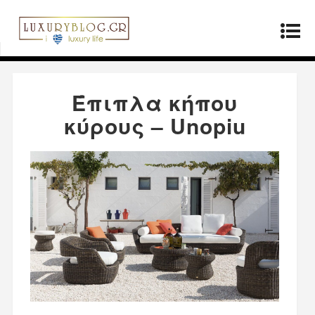
Αρχική σελίδα
»
Παραγωγοί
»
Έπιπλα κήπου
κύρους – Unopiu
Έπιπλα κήπου
κύρους – Unopiu