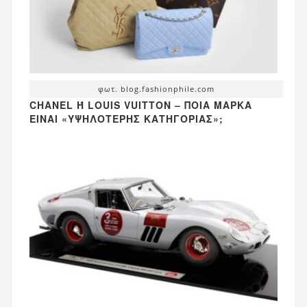
φωτ. blog.fashionphile.com
CHANEL Ή LOUIS VUITTON – ΠΟΙΑ ΜΆΡΚΑ Ε
ΊΝΑΙ «ΥΨΗΛΌΤΕΡΗΣ ΚΑΤΗΓΟΡΊΑΣ»;