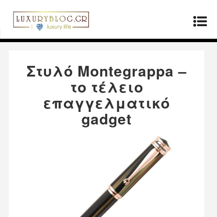
Αρχική σελίδα
»
Παραγωγοί
»
Στυλό
Montegrappa – το τέλειο επαγγελματικό gadget
Στυλό Montegrappa –
το τέλειο
επαγγελματικό
gadget