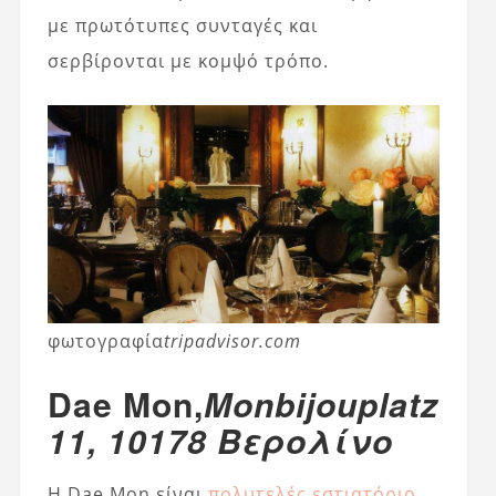
με πρωτότυπες συνταγές και
σερβίρονται με κομψό τρόπο.
φωτογραφία
tripadvisor.com
Dae Mon,
Monbijouplatz
11, 10178 Βερολίνο
Η Dae Mon είναι
πολυτελές εστιατόριο