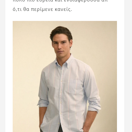
ό,τι θα περίμενε κανείς.