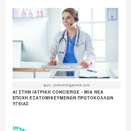
φωτ. joelcmilliganmd.com
AI ΣΤΗΝ ΙΑΤΡΙΚΉ CONCIERGE - ΜΙΑ ΝΈΑ
ΕΠΟΧΉ ΕΞΑΤΟΜΙΚΕΥΜΈΝΩΝ ΠΡΩΤΟΚΌΛΛΩΝ
ΥΓΕΊΑΣ