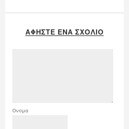
ΑΦΉΣΤΕ ΈΝΑ ΣΧΌΛΙΟ
Ονομα