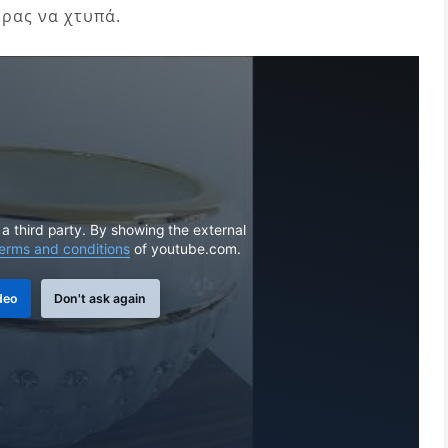
ύρας να χτυπά.
 a third party. By showing the external
erms and conditions
of youtube.com.
deo
Don't ask again