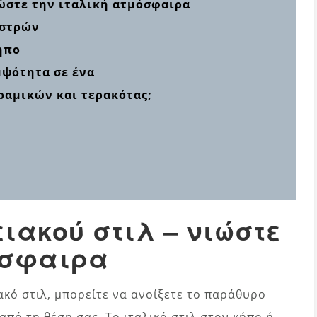
ιώστε την ιταλική ατμόσφαιρα
αστρών
κήπο
μψότητα σε ένα
εραμικών και τερακότας;
ιακού στιλ – νιώστε
όσφαιρα
κό στιλ, μπορείτε να ανοίξετε το παράθυρο