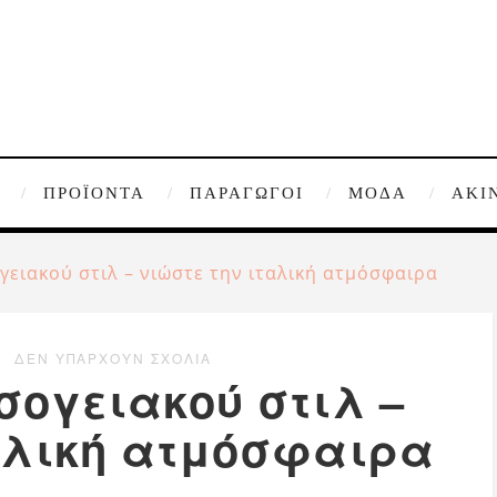
ΠΡΟΪΌΝΤΑ
ΠΑΡΑΓΩΓΟΊ
ΜΌΔΑ
ΑΚΊ
γειακού στιλ – νιώστε την ιταλική ατμόσφαιρα
ΔΕΝ ΥΠΆΡΧΟΥΝ ΣΧΌΛΙΑ
σογειακού στιλ –
ταλική ατμόσφαιρα