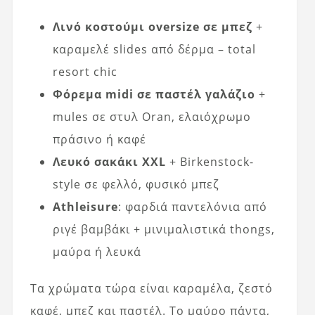
Λινό κοστούμι oversize σε μπεζ
+
καραμελέ slides από δέρμα – total
resort chic
Φόρεμα midi σε παστέλ γαλάζιο
+
mules σε στυλ Oran, ελαιόχρωμο
πράσινο ή καφέ
Λευκό σακάκι XXL
+ Birkenstock-
style σε φελλό, φυσικό μπεζ
Athleisure
: φαρδιά παντελόνια από
ριγέ βαμβάκι + μινιμαλιστικά thongs,
μαύρα ή λευκά
Τα χρώματα τώρα είναι καραμέλα, ζεστό
καφέ, μπεζ και παστέλ. Το μαύρο πάντα,