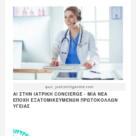
φωτ. joelcmilliganmd.com
AI ΣΤΗΝ ΙΑΤΡΙΚΉ CONCIERGE - ΜΙΑ ΝΈΑ
ΕΠΟΧΉ ΕΞΑΤΟΜΙΚΕΥΜΈΝΩΝ ΠΡΩΤΟΚΌΛΛΩΝ
ΥΓΕΊΑΣ