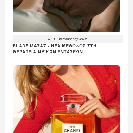
Φωτ. imrmassage.com
BLADE ΜΑΣΆΖ - ΝΈΑ ΜΈΘΟΔΟΣ ΣΤΗ
ΘΕΡΑΠΕΊΑ ΜΥΪΚΏΝ ΕΝΤΆΣΕΩΝ