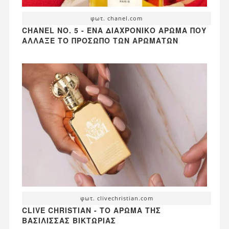
φωτ. chanel.com
CHANEL NO. 5 - ΈΝΑ ΔΙΑΧΡΟΝΙΚΌ ΆΡΩΜΑ ΠΟΥ
ΆΛΛΑΞΕ ΤΟ ΠΡΌΣΩΠΟ ΤΩΝ ΑΡΩΜΆΤΩΝ
φωτ. clivechristian.com
CLIVE CHRISTIAN - ΤΟ ΆΡΩΜΑ ΤΗΣ
ΒΑΣΊΛΙΣΣΑΣ ΒΙΚΤΏΡΙΑΣ