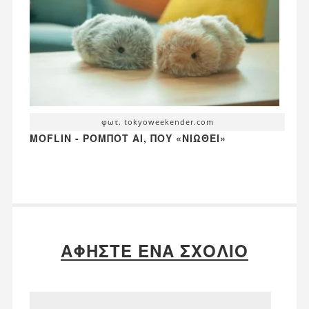
φωτ. tokyoweekender.com
MOFLIN - ΡΟΜΠΌΤ AI, ΠΟΥ «ΝΙΏΘΕΙ»
ΑΦΉΣΤΕ ΈΝΑ ΣΧΌΛΙΟ