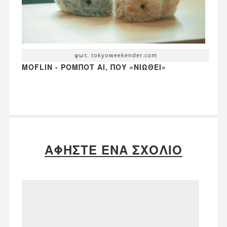
φωτ. tokyoweekender.com
MOFLIN - ΡΟΜΠΌΤ AI, ΠΟΥ «ΝΙΏΘΕΙ»
ΑΦΉΣΤΕ ΈΝΑ ΣΧΌΛΙΟ