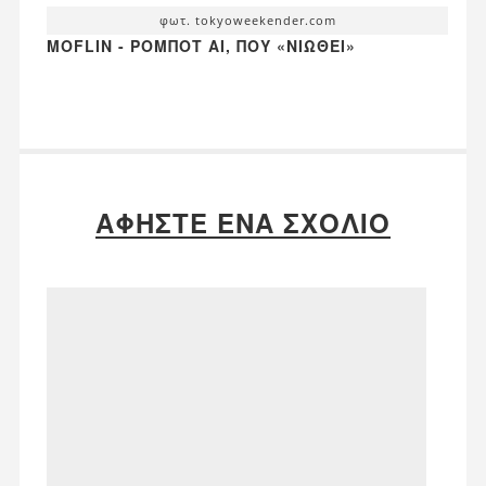
φωτ. tokyoweekender.com
MOFLIN - ΡΟΜΠΌΤ AI, ΠΟΥ «ΝΙΏΘΕΙ»
ΑΦΉΣΤΕ ΈΝΑ ΣΧΌΛΙΟ