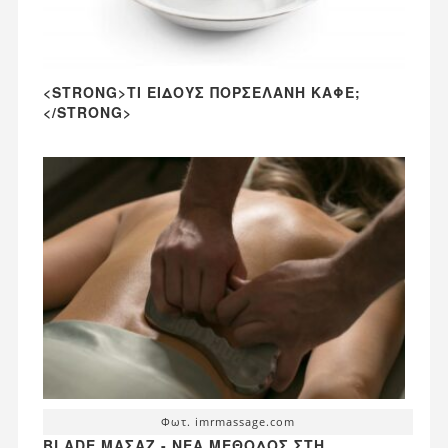
<STRONG>ΤΙ ΕΊΔΟΥΣ ΠΟΡΣΕΛΆΝΗ ΚΑΦΈ;
</STRONG>
Φωτ. imrmassage.com
BLADE ΜΑΣΆΖ - ΝΈΑ ΜΈΘΟΔΟΣ ΣΤΗ