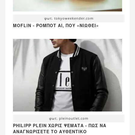
φωτ. tokyoweekender.com
MOFLIN - ΡΟΜΠΌΤ AI, ΠΟΥ «ΝΙΏΘΕΙ»
φωτ. pleinoutlet.com
PHILIPP PLEIN ΧΩΡΊΣ ΨΈΜΑΤΑ - ΠΏΣ ΝΑ
ΑΝΑΓΝΩΡΊΣΕΤΕ ΤΟ ΑΥΘΕΝΤΙΚΌ