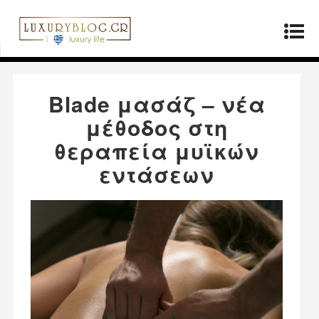
Αρχική σελίδα
»
Προϊόντα
»
Blade μασάζ – νέα
μέθοδος στη θεραπεία μυϊκών εντάσεων
Blade μασάζ – νέα
μέθοδος στη
θεραπεία μυϊκών
εντάσεων