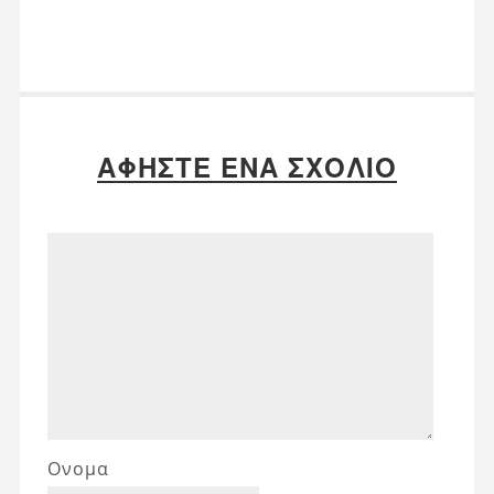
ΑΦΉΣΤΕ ΈΝΑ ΣΧΌΛΙΟ
Ονομα