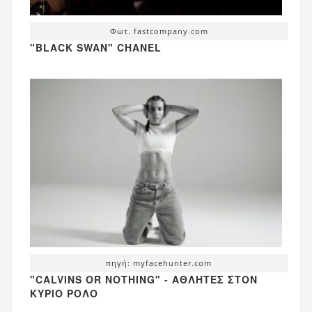
Φωτ. fastcompany.com
"BLACK SWAN" CHANEL
πηγή: myfacehunter.com
"CALVINS OR NOTHING" - ΑΘΛΗΤΈΣ ΣΤΟΝ
ΚΎΡΙΟ ΡΌΛΟ