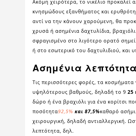
Ακόμη χειρότερα, το νικέλιο προκαλεί 
κνησμώδους εξανθήματος και ερυθρότητ
αντί να την κάνουν χαρούμενη, θα προ
χρυσά ή ασημένια δαχτυλίδια, βραχιόλια
σφραγισμένο στο λιγότερο ορατό σημεί
ή στο εσωτερικό του δαχτυλιδιού, και υ
Ασημένια λεπτότητα
Τις περισσότερες φορές, τα κοσμήματα 
υψηλότερους βαθμούς, δηλαδή το 9
25 
δώρο ή ένα βραχιόλι για ένα κορίτσι πο
ποσότητα
92,5%
και 87,5%
καθαρό ασήμι.
χειρουργική, δηλαδή αντιαλλεργική. Ωσ
λεπτότητα, δηλ.