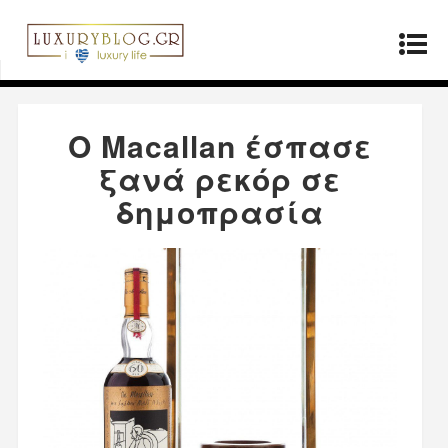
Αρχική σελίδα
»
ΤΡΟΠΟΣ ΖΩΗΣ
»
Ο Macallan
έσπασε ξανά ρεκόρ σε δημοπρασία
Ο Macallan έσπασε
ξανά ρεκόρ σε
δημοπρασία