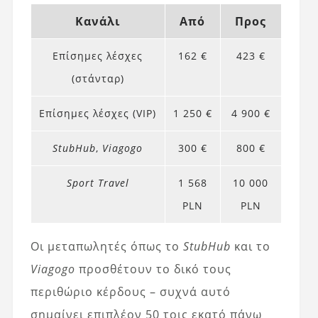
Κανάλι
Από
Προς
Επίσημες λέσχες
162 €
423 €
(στάνταρ)
Επίσημες λέσχες (VIP)
1 250 €
4 900 €
StubHub
,
Viagogo
300 €
800 €
Sport Travel
1 568
10 000
PLN
PLN
Οι μεταπωλητές όπως το
StubHub
και το
Viagogo
προσθέτουν το δικό τους
περιθώριο κέρδους – συχνά αυτό
σημαίνει επιπλέον 50 τοις εκατό πάνω