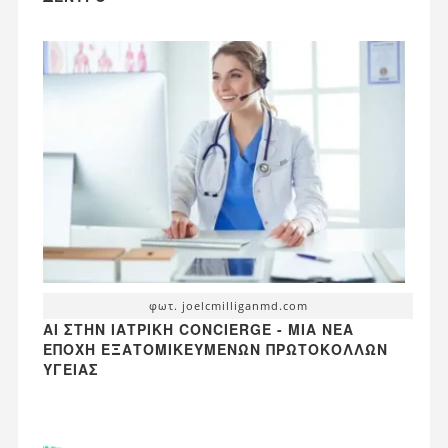
φωτ. joelcmilliganmd.com
AI ΣΤΗΝ ΙΑΤΡΙΚΉ CONCIERGE - ΜΙΑ ΝΈΑ
ΕΠΟΧΉ ΕΞΑΤΟΜΙΚΕΥΜΈΝΩΝ ΠΡΩΤΟΚΌΛΛΩΝ
ΥΓΕΊΑΣ