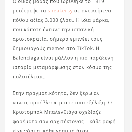
Ο οίκος μόδας που ιδρύθηκε το 1919
μετέτρεψε τα
sneakersy
σε αντικείμενα
πόθου αξίας 3.000 ζλότι. Η ίδια μάρκα,
που κάποτε έντυνε την ισπανική
αριστοκρατία, σήμερα εμπνέει τους
δημιουργούς memes στο TikTok. Η
Balenciaga είναι μάλλον η πιο παράξενη
ιστορία μεταμόρφωσης στον κόσμο της
πολυτέλειας.
Στην πραγματικότητα, δεν ξέρω αν
κανείς προέβλεψε μια τέτοια εξέλιξη. Ο
Κριστομπάλ Μπαλενθιάγα σχεδίαζε
φορέματα σαν αρχιτέκτονας – κάθε ραφή
είχε νόημα, κάθε γραμμή ήταν