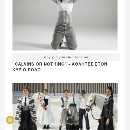
πηγή: myfacehunter.com
"CALVINS OR NOTHING" - ΑΘΛΗΤΈΣ ΣΤΟΝ
ΚΎΡΙΟ ΡΌΛΟ