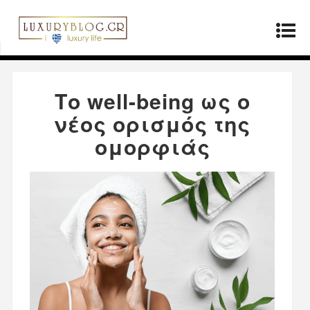
Αρχική σελίδα
»
ΤΡΟΠΟΣ ΖΩΗΣ
»
Το well-being
ως ο νέος ορισμός της ομορφιάς
Το well-being ως ο
νέος ορισμός της
ομορφιάς