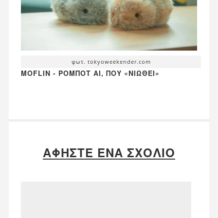
φωτ. tokyoweekender.com
MOFLIN - ΡΟΜΠΌΤ AI, ΠΟΥ «ΝΙΏΘΕΙ»
ΑΦΉΣΤΕ ΈΝΑ ΣΧΌΛΙΟ