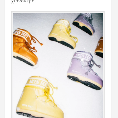
χιονόνερο.