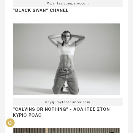
Φωτ. fastcompany.com
"BLACK SWAN" CHANEL
πηγή: myfacehunter.com
"CALVINS OR NOTHING" - ΑΘΛΗΤΈΣ ΣΤΟΝ
ΚΎΡΙΟ ΡΌΛΟ