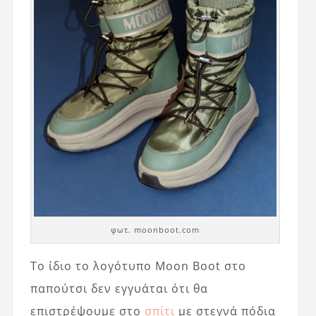
φωτ. moonboot.com
Το ίδιο το λογότυπο Moon Boot στο
παπούτσι δεν εγγυάται ότι θα
επιστρέψουμε στο
σπίτι
με στεγνά πόδια