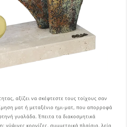
ητας, αξίζει να σκέφτεστε τους τοίχους σαν
ίμηση ματ ή μεταξένιο ημι-ματ, που απορροφά
φτηνή γυαλάδα. Έπειτα τα διακοσμητικά
: γύψινες κορνίζες, συμμετρικά πλαίσια, λεία