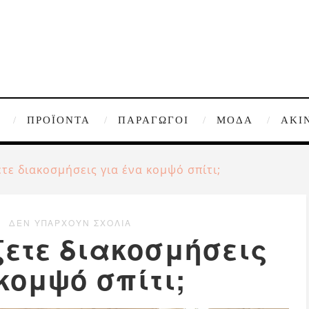
ΠΡΟΪΌΝΤΑ
ΠΑΡΑΓΩΓΟΊ
ΜΌΔΑ
ΑΚΊ
τε διακοσμήσεις για ένα κομψό σπίτι;
ΔΕΝ ΥΠΆΡΧΟΥΝ ΣΧΌΛΙΑ
ξετε διακοσμήσεις
κομψό σπίτι;