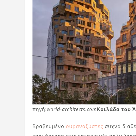
πηγή:
world-architects.com
Κοιλάδα του 
Βραβευμένο
ουρανοξύστες
συχνά διαθέ
επανάσταση στις κατασκευές πολυώροφ