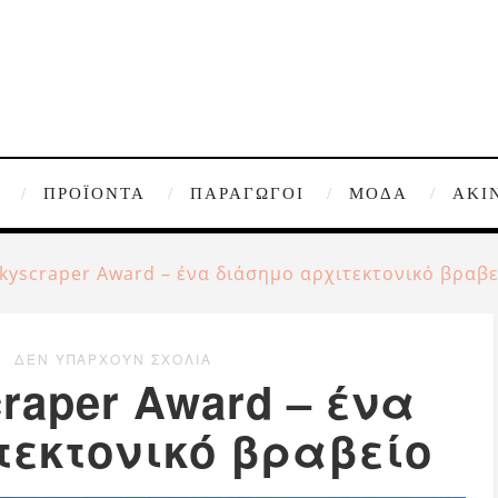
ΠΡΟΪΌΝΤΑ
ΠΑΡΑΓΩΓΟΊ
ΜΌΔΑ
ΑΚΊ
kyscraper Award – ένα διάσημο αρχιτεκτονικό βραβε
ΔΕΝ ΥΠΆΡΧΟΥΝ ΣΧΌΛΙΑ
raper Award – ένα
τεκτονικό βραβείο