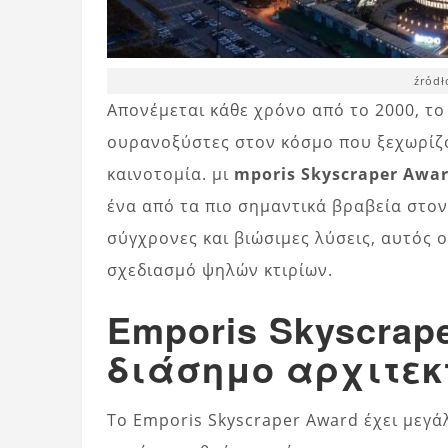
źródł
Απονέμεται κάθε χρόνο από το 2000, το
ουρανοξύστες στον κόσμο που ξεχωρίζου
καινοτομία. μι
mporis Skyscraper Awa
ένα από τα πιο σημαντικά βραβεία στον
σύγχρονες και βιώσιμες λύσεις, αυτός ο
σχεδιασμό ψηλών κτιρίων.
Emporis Skyscrap
διάσημο αρχιτεκ
Το Emporis Skyscraper Award έχει μεγ