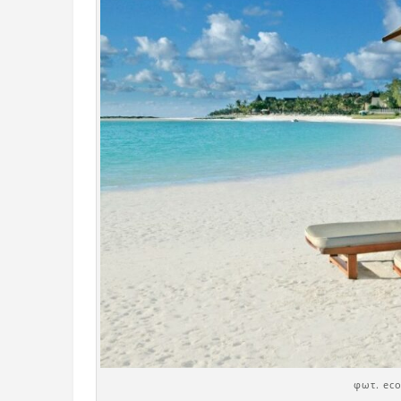
φωτ. eco