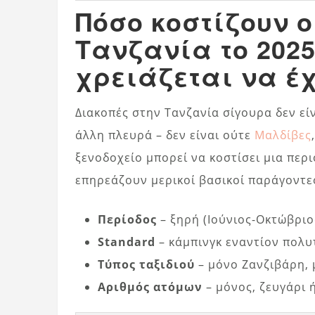
Πόσο κοστίζουν ο
Τανζανία το 202
χρειάζεται να έ
Διακοπές στην Τανζανία σίγουρα δεν είνα
άλλη πλευρά – δεν είναι ούτε
Μαλδίβες
ξενοδοχείο μπορεί να κοστίσει μια περ
επηρεάζουν μερικοί βασικοί παράγοντε
Περίοδος
– ξηρή (Ιούνιος-Οκτώβριο
Standard
– κάμπινγκ εναντίον πολυ
Τύπος ταξιδιού
– μόνο Ζανζιβάρη, 
Αριθμός ατόμων
– μόνος, ζευγάρι 