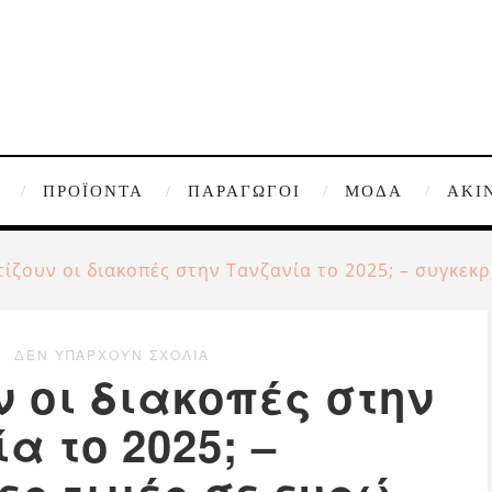
ΠΡΟΪΌΝΤΑ
ΠΑΡΑΓΩΓΟΊ
ΜΌΔΑ
ΑΚΊ
ίζουν οι διακοπές στην Τανζανία το 2025; – συγκεκρ
ΔΕΝ ΥΠΆΡΧΟΥΝ ΣΧΌΛΙΑ
ν οι διακοπές στην
α το 2025; –