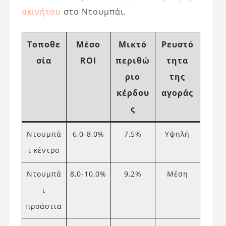
ακινήτου
στο Ντουμπάι.
Τοποθε
Μέσο
Μικτό
Ρευστό
σία
ROI
περιθώ
τητα
ριο
της
κέρδου
αγοράς
ς
Ντουμπά
6,0-8,0%
7,5%
Υψηλή
ι κέντρο
Ντουμπά
8,0-10,0%
9,2%
Μέση
ι
προάστια