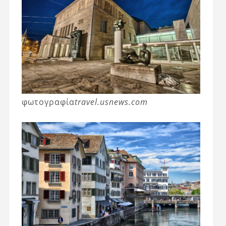
φωτογραφία
travel.usnews.com