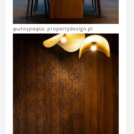
φωτογραφία: propertydesign.pl