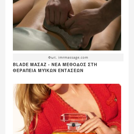
Φωτ. imrmassage.com
BLADE ΜΑΣΆΖ - ΝΈΑ ΜΈΘΟΔΟΣ ΣΤΗ
ΘΕΡΑΠΕΊΑ ΜΥΪΚΏΝ ΕΝΤΆΣΕΩΝ