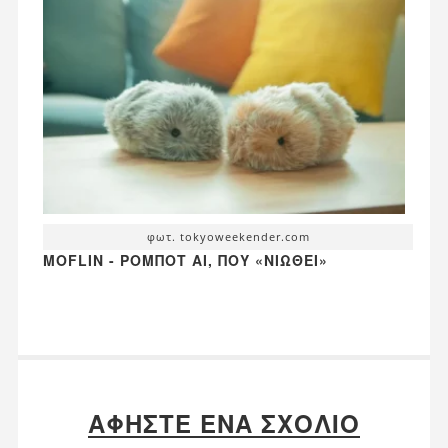
φωτ. tokyoweekender.com
MOFLIN - ΡΟΜΠΌΤ AI, ΠΟΥ «ΝΙΏΘΕΙ»
ΑΦΉΣΤΕ ΈΝΑ ΣΧΌΛΙΟ