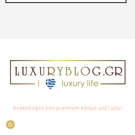
Ανακαλύψτε τον premium κόσμο μαζί μας!