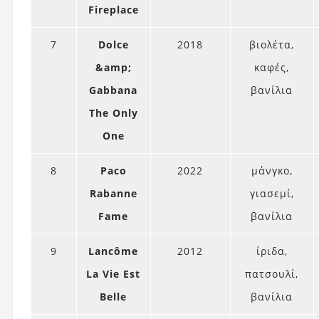
Fireplace
7
Dolce
2018
βιολέτα,
&amp;
καφές,
Gabbana
βανίλια
The Only
One
8
Paco
2022
μάνγκο,
Rabanne
γιασεμί,
Fame
βανίλια
9
Lancôme
2012
ίριδα,
La Vie Est
πατσουλί,
Belle
βανίλια