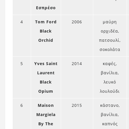
Εσπρέσο
4
Tom Ford
2006
μαύρη
Black
ορχιδέα,
Orchid
πατσουλί,
σοκολάτα
5
Yves Saint
2014
καφές,
Laurent
βανίλια,
Black
λευκό
Opium
λουλούδι
6
Maison
2015
κάστανο,
Margiela
βανίλια,
By The
καπνός