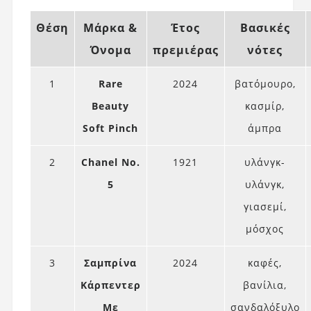
Θέση
Μάρκα &
Έτος
Βασικές
Όνομα
πρεμιέρας
νότες
1
Rare
2024
βατόμουρο,
Beauty
κασμίρ,
Soft Pinch
άμπρα
2
Chanel No.
1921
υλάνγκ-
5
υλάνγκ,
γιασεμί,
μόσχος
3
Σαμπρίνα
2024
καφές,
Κάρπεντερ
βανίλια,
Με
σανδαλόξυλο