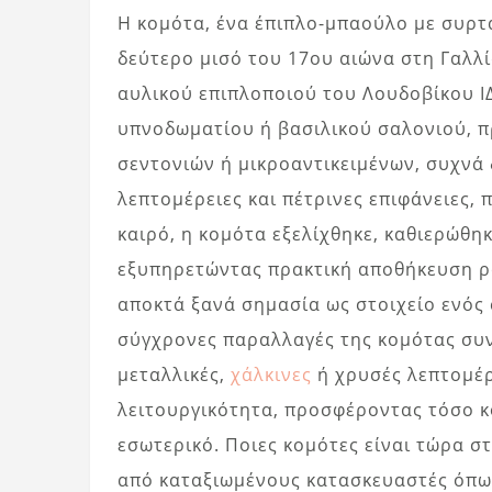
Η κομότα, ένα έπιπλο-μπαούλο με συρτ
δεύτερο μισό του 17ου αιώνα στη Γαλλί
αυλικού επιπλοποιού του Λουδοβίκου Ι
υπνοδωματίου ή βασιλικού σαλονιού, 
σεντονιών ή μικροαντικειμένων, συχνά 
λεπτομέρειες και πέτρινες επιφάνειες,
καιρό, η κομότα εξελίχθηκε, καθιερώθη
εξυπηρετώντας πρακτική αποθήκευση ρ
αποκτά ξανά σημασία ως στοιχείο ενός
σύγχρονες παραλλαγές της κομότας συν
μεταλλικές,
χάλκινες
ή χρυσές λεπτομέρε
λειτουργικότητα, προσφέροντας τόσο κο
εσωτερικό. Ποιες κομότες είναι τώρα σ
από καταξιωμένους κατασκευαστές όπως