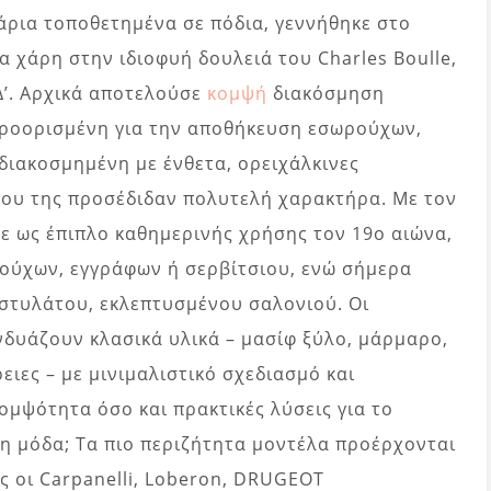
άρια τοποθετημένα σε πόδια, γεννήθηκε στο
α χάρη στην ιδιοφυή δουλειά του Charles Boulle,
Δ’. Αρχικά αποτελούσε
κομψή
διακόσμηση
προορισμένη για την αποθήκευση εσωρούχων,
διακοσμημένη με ένθετα, ορειχάλκινες
 που της προσέδιδαν πολυτελή χαρακτήρα. Με τον
κε ως έπιπλο καθημερινής χρήσης τον 19ο αιώνα,
ούχων, εγγράφων ή σερβίτσιου, ενώ σήμερα
 στυλάτου, εκλεπτυσμένου σαλονιού. Οι
δυάζουν κλασικά υλικά – μασίφ ξύλο, μάρμαρο,
ιες – με μινιμαλιστικό σχεδιασμό και
μψότητα όσο και πρακτικές λύσεις για το
τη μόδα; Τα πιο περιζήτητα μοντέλα προέρχονται
 οι Carpanelli, Loberon, DRUGEOT