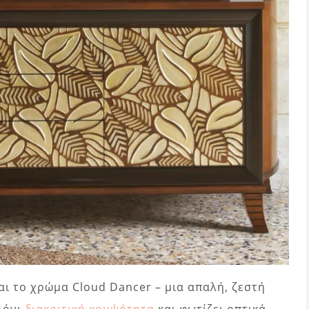
αι το χρώμα Cloud Dancer – μια απαλή, ζεστή
λόνι
διακριτική κομψότητα
και φωτίζει οπτικά